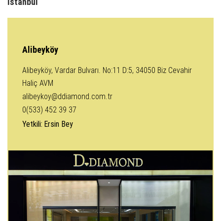
İstanbul
Alibeyköy
Alibeyköy, Vardar Bulvarı. No:11 D:5, 34050 Biz Cevahir
Haliç AVM
alibeykoy@ddiamond.com.tr
0(533) 452 39 37
Yetkili:
Ersin Bey