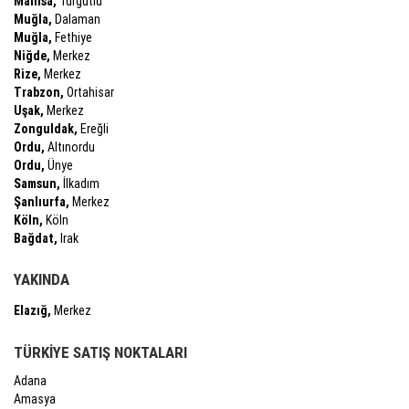
Manisa,
Turgutlu
Muğla,
Dalaman
Muğla,
Fethiye
Niğde,
Merkez
Rize,
Merkez
Trabzon,
Ortahisar
Uşak,
Merkez
Zonguldak,
Ereğli
Ordu,
Altınordu
Ordu,
Ünye
Samsun,
İlkadım
Şanlıurfa,
Merkez
Köln,
Köln
Bağdat,
Irak
YAKINDA
Elazığ,
Merkez
TÜRKİYE SATIŞ NOKTALARI
Adana
Amasya