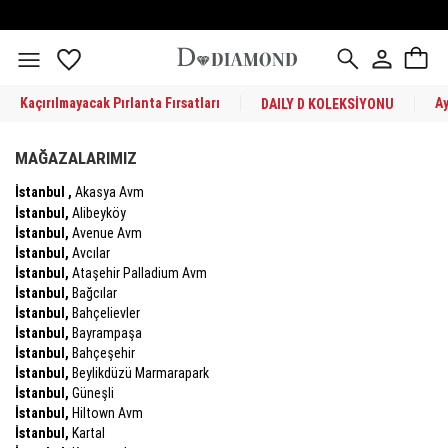
Kaçırılmayacak Pırlanta Fırsatları
A
DAILY D KOLEKSİYONU
MAĞAZALARIMIZ
İstanbul ,
Akasya Avm
İstanbul,
Alibeyköy
İstanbul,
Avenue Avm
İstanbul,
Avcılar
İstanbul,
Ataşehir Palladium Avm
İstanbul,
Bağcılar
İstanbul,
Bahçelievler
İstanbul,
Bayrampaşa
İstanbul,
Bahçeşehir
İstanbul,
Beylikdüzü Marmarapark
İstanbul,
Güneşli
İstanbul,
Hiltown Avm
İstanbul,
Kartal