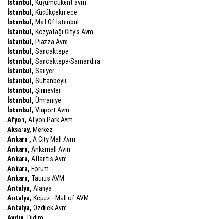
İstanbul,
Kuyumcukent avm
İstanbul,
Küçükçekmece
İstanbul,
Mall Of İstanbul
İstanbul,
Kozyatağı City's Avm
İstanbul,
Piazza Avm
İstanbul,
Sancaktepe
İstanbul,
Sancaktepe-Samandıra
İstanbul,
Sarıyer
İstanbul,
Sultanbeyli
İstanbul,
Şirinevler
İstanbul,
Ümraniye
İstanbul,
Viaport Avm
Afyon,
Afyon Park Avm
Aksaray,
Merkez
Ankara ,
A City Mall Avm
Ankara,
Ankamall Avm
Ankara,
Atlantis Avm
Ankara,
Forum
Ankara,
Taurus AVM
Antalya,
Alanya
Antalya,
Kepez - Mall of AVM
Antalya,
Özdilek Avm
Aydın,
Didim