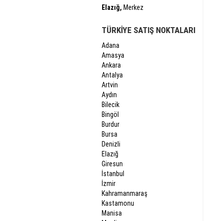
Elazığ,
Merkez
TÜRKİYE SATIŞ NOKTALARI
Adana
Amasya
Ankara
Antalya
Artvin
Aydın
Bilecik
Bingöl
Burdur
Bursa
Denizli
Elazığ
Giresun
İstanbul
İzmir
Kahramanmaraş
Kastamonu
Manisa