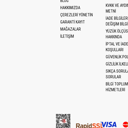
BLOG
KVKK VE AYD
HAKKIMIZDA
METNI
ÇEREZLERI YÖNETIN
İADE BILGILERI
GARANTİ KAYIT
DEĞIŞIM BILGI
MAĞAZALAR
YÜZÜK ÖLÇÜ
İLETİŞİM
HAKKINDA
İPTAL VE İAD
KOŞULLARI
GÜVENLIK POL
GIZLILIK İLKEL
SIKÇA SORUL
SORULAR
BILGI TOPLU
HIZMETLERI