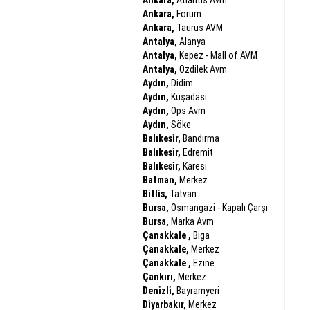
Ankara,
Atlantis Avm
Ankara,
Forum
Ankara,
Taurus AVM
Antalya,
Alanya
Antalya,
Kepez - Mall of AVM
Antalya,
Özdilek Avm
Aydın,
Didim
Aydın,
Kuşadası
Aydın,
Ops Avm
Aydın,
Söke
Balıkesir,
Bandırma
Balıkesir,
Edremit
Balıkesir,
Karesi
Batman,
Merkez
Bitlis,
Tatvan
Bursa,
Osmangazi - Kapalı Çarşı
Bursa,
Marka Avm
Çanakkale ,
Biga
Çanakkale,
Merkez
Çanakkale ,
Ezine
Çankırı,
Merkez
Denizli,
Bayramyeri
Diyarbakır,
Merkez