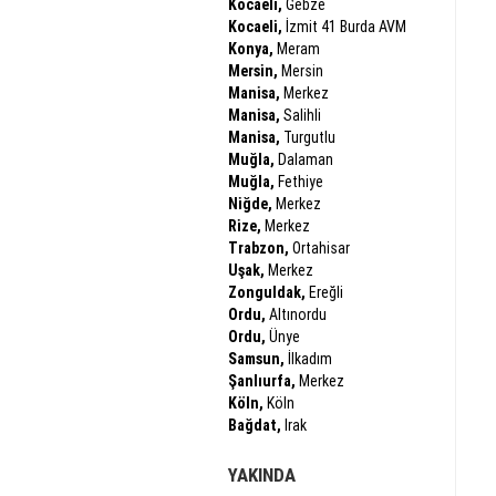
Kocaeli,
Gebze
Kocaeli,
İzmit 41 Burda AVM
Konya,
Meram
Mersin,
Mersin
Manisa,
Merkez
Manisa,
Salihli
Manisa,
Turgutlu
Muğla,
Dalaman
Muğla,
Fethiye
Niğde,
Merkez
Rize,
Merkez
Trabzon,
Ortahisar
Uşak,
Merkez
Zonguldak,
Ereğli
Ordu,
Altınordu
Ordu,
Ünye
Samsun,
İlkadım
Şanlıurfa,
Merkez
Köln,
Köln
Bağdat,
Irak
YAKINDA