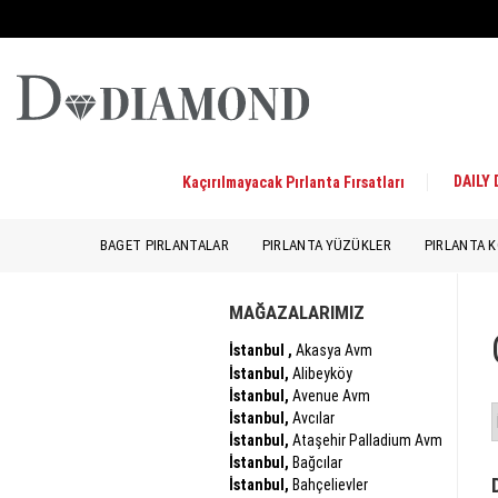
DAILY
Kaçırılmayacak Pırlanta Fırsatları
BAGET PIRLANTALAR
PIRLANTA YÜZÜKLER
PIRLANTA K
MAĞAZALARIMIZ
İstanbul ,
Akasya Avm
İstanbul,
Alibeyköy
İstanbul,
Avenue Avm
İstanbul,
Avcılar
İstanbul,
Ataşehir Palladium Avm
İstanbul,
Bağcılar
İstanbul,
Bahçelievler