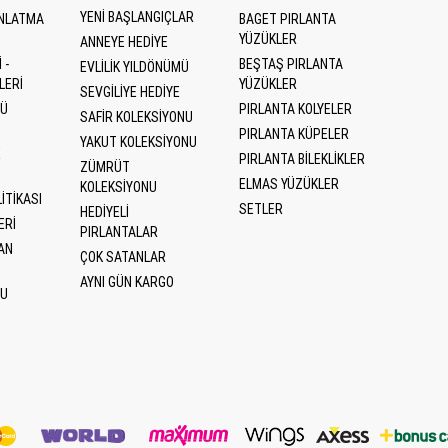
YENI BAŞLANGIÇLAR
INLATMA
BAGET PIRLANTA
YÜZÜKLER
ANNEYE HEDIYE
 -
BEŞTAŞ PIRLANTA
EVLILIK YILDÖNÜMÜ
LERI
YÜZÜKLER
SEVGILIYE HEDIYE
SÜ
PIRLANTA KOLYELER
SAFIR KOLEKSIYONU
PIRLANTA KÜPELER
YAKUT KOLEKSIYONU
E
PIRLANTA BILEKLIKLER
ZÜMRÜT
ELMAS YÜZÜKLER
KOLEKSIYONU
ITIKASI
SETLER
HEDIYELI
ERI
PIRLANTALAR
AN
ÇOK SATANLAR
AYNI GÜN KARGO
MU