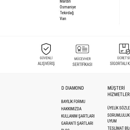
Mardin
Osmaniye
Tekirdağ
Van
GÜVENLİ
ÜCRETSİ
MÜCEVHER
ALIŞVERİŞ
SİGORTALI 
SERTİFİKASI
D DIAMOND
MÜŞTERİ
HİZMETLER
BAYİLİK FORMU
ÜYELIK SÖZL
HAKKIMIZDA
SORUMLULUK
KULLANIM ŞARTLARI
UYUM
GARANTI ŞARTLARI
TESLIMAT BIL