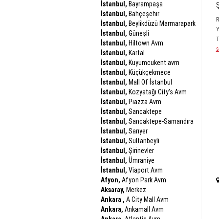
İstanbul,
Bayrampaşa
İstanbul,
Bahçeşehir
R
İstanbul,
Beylikdüzü Marmarapark
Y
İstanbul,
Güneşli
İstanbul,
Hiltown Avm
s
İstanbul,
Kartal
İstanbul,
Kuyumcukent avm
İstanbul,
Küçükçekmece
İstanbul,
Mall Of İstanbul
İstanbul,
Kozyatağı City's Avm
İstanbul,
Piazza Avm
İstanbul,
Sancaktepe
İstanbul,
Sancaktepe-Samandıra
İstanbul,
Sarıyer
İstanbul,
Sultanbeyli
İstanbul,
Şirinevler
İstanbul,
Ümraniye
İstanbul,
Viaport Avm
Afyon,
Afyon Park Avm
Aksaray,
Merkez
Ankara ,
A City Mall Avm
Ankara,
Ankamall Avm