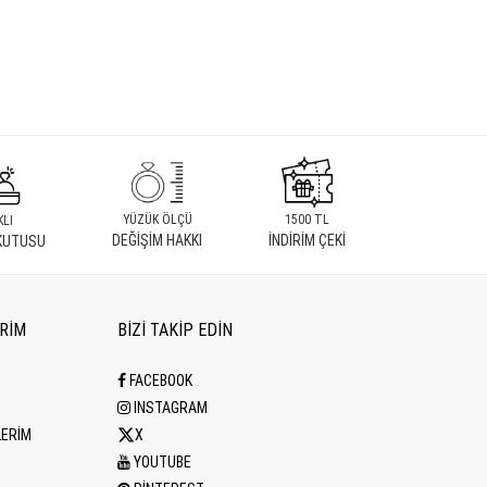
YÜZÜK ÖLÇÜ
1500 TL
KLI
DEĞİŞİM HAKKI
İNDİRİM ÇEKİ
KUTUSU
ERİM
BİZİ TAKİP EDİN
M
FACEBOOK
M
INSTAGRAM
LERİM
X
YOUTUBE