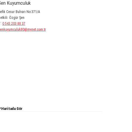
Şen Kuyumculuk
efik Cesur Bulvarı No:371/A
etkili: Özgür Şen
T:
0 543 203 88 37
enkuyumculuk80@mynet.com.tr
Haritada Gör