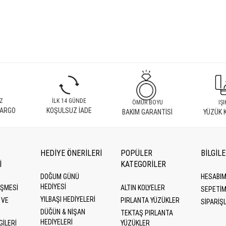
Z
İLK 14 GÜNDE
ÖMÜR BOYU
IŞI
KARGO
KOŞULSUZ İADE
BAKIM GARANTİSİ
YÜZÜK 
HEDİYE ÖNERİLERİ
POPÜLER
BİLGİL
İ
KATEGORILER
DOĞUM GÜNÜ
HESABI
HEDIYESI
EŞMESI
ALTIN KOLYELER
SEPETİ
YILBAŞI HEDIYELERI
 VE
PIRLANTA YÜZÜKLER
SİPARİŞ
DÜĞÜN & NIŞAN
TEKTAŞ PIRLANTA
HEDIYELERI
GILERI
YÜZÜKLER