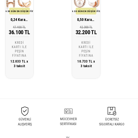
SON 30 GÜN EN DÜŞÜK FİYATI
SON 30 GÜN EN DÜŞÜK FİYATI
0,24 Karat Tasarım Pırlanta Küpe
0,50 Karat İnci Pırlanta Küpe
47.400 TL
42.300 TL
36.100 TL
32.200 TL
KREDI
KREDI
KARTI ILE
KARTI ILE
PEŞIN
PEŞIN
FIYATINA
FIYATINA
12.033 TL x
10.733 TL x
3 taksit
3 taksit
MÜCEVHER
GÜVENLİ
ÜCRETSİZ
SERTİFİKASI
ALIŞVERİŞ
SİGORTALI KARGO