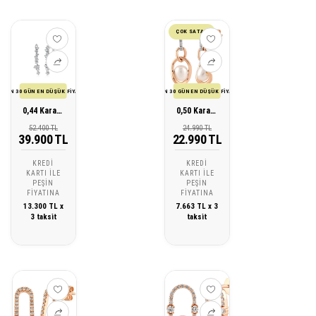
ÇOK SATAN
SON 30 GÜN EN DÜŞÜK FİYATI
SON 30 GÜN EN DÜŞÜK FİYATI
0,44 Karat Tasarım Pırlanta Küpe
0,50 Karat Pırlanta İnci Küpe
52.400 TL
24.990 TL
39.900 TL
22.990 TL
KREDI
KREDI
KARTI ILE
KARTI ILE
PEŞIN
PEŞIN
FIYATINA
FIYATINA
13.300 TL x
7.663 TL x 3
3 taksit
taksit