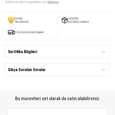
Ödeme ve taksit seçenekleri için
tıklayınız
34
KİŞİ
ÜCRETSİZ
FAVORİLEDİ!
SİGORTALI KARGO
1-5 İş Günü İçinde Kargoda
Sertifika Bilgileri
Sıkça Sorulan Sorular
Bu mücevheri set olarak da satın alabilirsiniz.