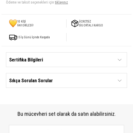
Ödeme ve taksit seçenekleri için
tıklayınız
10
KİŞİ
ÜCRETSİZ
FAVORİLEDİ!
SİGORTALI KARGO
15 İş Günü İçinde Kargoda
Sertifika Bilgileri
Sıkça Sorulan Sorular
Bu mücevheri set olarak da satın alabilirsiniz.