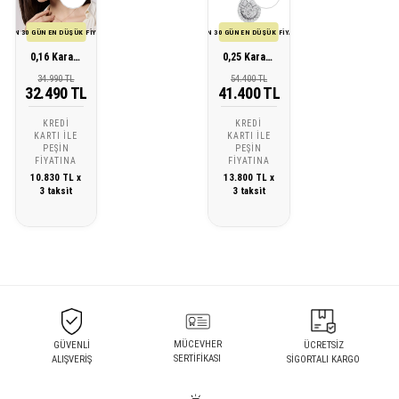
SON 30 GÜN EN DÜŞÜK FİYATI
SON 30 GÜN EN DÜŞÜK FİYATI
0,16 Karat Pırlanta Altın Hayat Ağacı Kolye
0,25 Karat Pırlanta Tasarım Kolye
34.990 TL
54.400 TL
32.490 TL
41.400 TL
KREDI
KREDI
KARTI ILE
KARTI ILE
PEŞIN
PEŞIN
FIYATINA
FIYATINA
10.830 TL x
13.800 TL x
3 taksit
3 taksit
MÜCEVHER
GÜVENLİ
ÜCRETSİZ
SERTİFİKASI
ALIŞVERİŞ
SİGORTALI KARGO