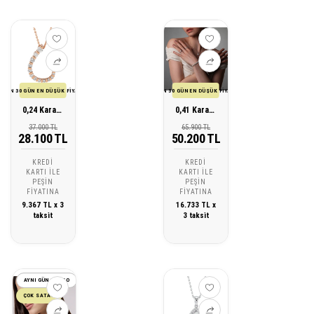
SON 30 GÜN EN DÜŞÜK FİYATI
SON 30 GÜN EN DÜŞÜK FİYATI
0,24 Karat Pırlanta Tasarım Kolye
0,41 Karat Pırlanta Tasarım Kolye
37.000 TL
65.900 TL
28.100 TL
50.200 TL
KREDI
KREDI
KARTI ILE
KARTI ILE
PEŞIN
PEŞIN
FIYATINA
FIYATINA
9.367 TL x 3
16.733 TL x
taksit
3 taksit
AYNI GÜN KARGO
ÇOK SATAN