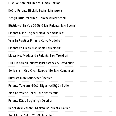
Lüks ve Zarafetin İfadesi Elmas Takılar
Doğru Pırlanta Bileklik Seçimi İçin İpuçları
Zengin Kültürel Miras: Dönem Mücevherleri
Büyüleyici Bir Yaz Düğünü İçin Pırlanta Takı Seçimi
Pırlanta Küpe Seçimini Nasıl Yapmalısınız?
Yılın En Popüler Pırlanta Kolye Modelleri
Pırlanta ve Elmas Arasındaki Fark Nedir?
Mezuniyet Modasında Pırlanta Takı Trendleri
Günlük Kombinlerinize Işıltı Katacak Mücevherler
Sonbaharın Öne Çıkan Renkleri ile Takı Kombinleri
Burçlara Göre Mücevher Önerileri
Pırlanta Takıların Gücü: Nişan ve Düğün Setleri
Altın Kolyelerle Kendi Tarzınızı Yaratın
Pırlanta Küpe Seçimi İçin Öneriler
Sadelikteki Zarafet: Minimalist Pırlanta Takılar
Son Moda: Çoklu Yüzük Trendleri