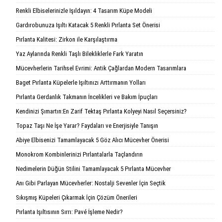
Renkli Elbiselerinizle Işıldayın: 4 Tasarım Küpe Modeli
Gardırobunuza Işıltı Katacak 5 Renkli Pırlanta Set Önerisi
Pırlanta Kalitesi: Zirkon ile Karşılaştırma
Yaz Aylarında Renkli Taşlı Bilekliklerle Fark Yaratın
Mücevherlerin Tarihsel Evrimi: Antik Çağlardan Modern Tasarımlara
Baget Pırlanta Küpelerle Işıltınızı Arttırmanın Yolları
Pırlanta Gerdanlık Takmanın İncelikleri ve Bakım İpuçları
Kendinizi Şımartın:En Zarif Tektaş Pırlanta Kolyeyi Nasıl Seçersiniz?
Topaz Taşı Ne İşe Yarar? Faydaları ve Enerjisiyle Tanışın
Abiye Elbisenizi Tamamlayacak 5 Göz Alıcı Mücevher Önerisi
Monokrom Kombinlerinizi Pırlantalarla Taçlandırın
Nedimelerin Düğün Stilini Tamamlayacak 5 Pırlanta Mücevher
Anı Gibi Parlayan Mücevherler: Nostalji Sevenler İçin Seçtik
Sıkışmış Küpeleri Çıkarmak İçin Çözüm Önerileri
Pırlanta Işıltısının Sırrı: Pavé İşleme Nedir?