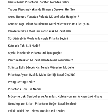
Damla Kesim Pırlantanın Zarafeti Nereden Gelir?
Tragus Piercing Hakkında Bilmeniz Gereken Her Şey
Akrep Ruhunu Yansıtan Pırlanta Mücevherler Hangileri?
Ametist Taşı Hakkında Bilmeniz Gerekenler ve Pırlanta ile Uyumu
Renklerin Diliyle Modunu Yansıtacak Mücevherler
Sürdürülebilir Moda Anlayışıyla Pırlanta Seçimi
Katmanlı Takı Stili Nedir?
Siyah Elbiseler ile Pırlanta Stili İçin İpuçları
Pantone Renkleri Mücevherlerde Nasıl Yorumlanır?
Stilinize Eşlik Edecek Kış Temalı Mücevher Modelleri
Pırlantayı Ayıran Özellik: Mohs Sertliği Nasıl Ölçülür?
Prong Setting Nedir?
Pırlantada Bow Tie Nedir?
Mücevherdeki Semboller ve Anlamları: Koleksiyonların Arkasındaki Hikaye
Gemologların Sırları: Pırlantanın Değeri Nasıl Belirlenir
Evlilik Teklifi İçin Tektaş Yüzük Nasıl Seçilir?