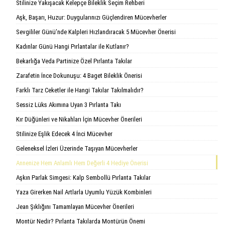
Stilinize Yakışacak Kelepçe Bileklik Seçim Rehberi
Aşk, Başarı, Huzur: Duygularınızı Güçlendiren Mücevherler
Sevgililer Günü’nde Kalpleri Hızlandıracak 5 Mücevher Önerisi
Kadınlar Günü Hangi Pırlantalar ile Kutlanır?
Bekarlığa Veda Partinize Özel Pırlanta Takılar
Zarafetin İnce Dokunuşu: 4 Baget Bileklik Önerisi
Farklı Tarz Ceketler ile Hangi Takılar Takılmalıdır?
Sessiz Lüks Akımına Uyan 3 Pırlanta Takı
Kır Düğünleri ve Nikahları İçin Mücevher Önerileri
Stilinize Eşlik Edecek 4 İnci Mücevher
Geleneksel İzleri Üzerinde Taşıyan Mücevherler
Annenize Hem Anlamlı Hem Değerli 4 Hediye Önerisi
Aşkın Parlak Simgesi: Kalp Sembollü Pırlanta Takılar
Yaza Girerken Nail Artlarla Uyumlu Yüzük Kombinleri
Jean Şıklığını Tamamlayan Mücevher Önerileri
Montür Nedir? Pırlanta Takılarda Montürün Önemi