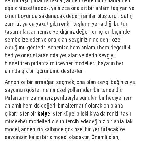
Renkli taşlı pırlanta takılar, annenize kendiniz tamamen
eşsiz hissettirecek, yalnızca ona ait bir anlam taşıyan ve
ömür boyunca saklanacak değerli anılar oluşturur. Safir,
zümrüt ya da yakut gibi renkli taşların yer aldığı bu tür
tasarımlar; annenize verdiğiniz değeri en içten biçimde
sembolize eder ve ona olan sevginizin ne denli özel
olduğunu gösterir. Annenize hem anlamlı hem değerli 4
hediye önerisi arasında yer alan ve derin sevgiyi
hissettiren pırlanta mücevher modelleri, hayatın her
anında şık bir görünümü destekler.
Annenize bir armağan seçmek, ona olan sevgi bağınızı ve
saygınızı göstermenin özel yollarından bir tanesidir.
Pırlantanın zamansız parıltısıyla sunulan bir hediye hem
anlamlı hem de değerli bir alternatif olarak ön plana
çıkar. İster bir
kolye
ister küpe, bileklik ya da renkli taşlı
mücevher modelleri olsun tercih edeceğiniz pırlanta takı
model, annenizin kalbinde çok özel bir yer tutacak ve
sevginizin kalıcı bir simgesi olacaktır. Önemli olan,