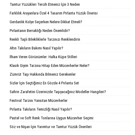
Tamtur Yüzükleri Tercih Etmeniz İçin 3 Neden
Farklılık Arayanlara Özel 4 Tasarım Pırlanta Yüzük Önerisi
Gerdanlık Kolye Seçerken Nelere Dikkat Etmeli?
Pırlantanın Berraklığı Neden Önemlidir?
Renkli Taşlı Bilekliklerle Tarzınızı Renklendirin
Altın Takıların Bakımı Nasıl Yapılır?
İlham Veren Görünümler: Halka Küpe Stilleri
Klasik Giyim Tarzına Hitap Eden Mücevherler Neler?
Zümrüt Taşı Hakkında Bilmeniz Gerekenler
Sizler İçin Seçtiğimiz En Gözde 4 Pırlanta Set
Safirin Zarafetini Üzerinizde Taşıyacağınız Modeller Hangileri?
Festival Tarzını Yansıtan Mücevherler
Pırlanta Takıların Temizliği Nasıl Yapılır?
Pastel ve Soft Renk Tonlarına Uygun Mücevher Seçimi
Söz ve Nişan İçin Yarımtur ve Tamtur Yüzük Önerileri