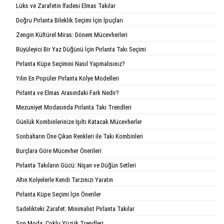
Lüks ve Zarafetin İfadesi Elmas Takılar
Doğru Pırlanta Bileklik Seçimi İçin İpuçları
Zengin Kültürel Miras: Dönem Mücevherleri
Büyüleyici Bir Yaz Düğünü İçin Pırlanta Takı Seçimi
Pırlanta Küpe Seçimini Nasıl Yapmalısınız?
Yılın En Popüler Pırlanta Kolye Modelleri
Pırlanta ve Elmas Arasındaki Fark Nedir?
Mezuniyet Modasında Pırlanta Takı Trendleri
Günlük Kombinlerinize Işıltı Katacak Mücevherler
Sonbaharın Öne Çıkan Renkleri ile Takı Kombinleri
Burçlara Göre Mücevher Önerileri
Pırlanta Takıların Gücü: Nişan ve Düğün Setleri
Altın Kolyelerle Kendi Tarzınızı Yaratın
Pırlanta Küpe Seçimi İçin Öneriler
Sadelikteki Zarafet: Minimalist Pırlanta Takılar
Son Moda: Çoklu Yüzük Trendleri