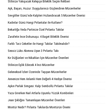
Stilinize Yakışacak Kelepçe Bileklik Seçim Rehberi
Aşk, Başarı, Huzur: Duygularınızı Güçlendiren Mücevherler
Sevgililer Günü’nde Kalpleri Hızlandıracak 5 Mücevher Önerisi
Kadınlar Günü Hangi Pırlantalar ile Kutlanır?
Bekarlığa Veda Partinize Özel Pırlanta Takılar
Zarafetin İnce Dokunuşu: 4 Baget Bileklik Önerisi
Farklı Tarz Ceketler ile Hangi Takılar Takılmalıdır?
Sessiz Lüks Akımına Uyan 3 Pırlanta Takı
Kır Düğünleri ve Nikahları İçin Mücevher Önerileri
Stilinize Eşlik Edecek 4 İnci Mücevher
Geleneksel İzleri Üzerinde Taşıyan Mücevherler
Annenize Hem Anlamlı Hem Değerli 4 Hediye Önerisi
Aşkın Parlak Simgesi: Kalp Sembollü Pırlanta Takılar
Yaza Girerken Nail Artlarla Uyumlu Yüzük Kombinleri
Jean Şıklığını Tamamlayan Mücevher Önerileri
Montür Nedir? Pırlanta Takılarda Montürün Önemi