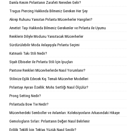
Damla Kesim Pırlantanın Zarafeti Nereden Gelir?
Tragus Piercing Hakkında Bilmeniz Gereken Her Şey
Akrep Ruhunu Yansıtan Pırlanta Mücevherler Hangileri?
Ametist Taşı Hakkında Bilmeniz Gerekenler ve Pırlanta ile Uyumu
Renklerin Diliyle Modunu Yansıtacak Mücevherler
Sürdürülebilir Moda Anlayışıyla Pırlanta Seçimi
Katmanlı Takı Stili Nedir?
Siyah Elbiseler ile Pırlanta Stili İçin İpuçları
Pantone Renkleri Mücevherlerde Nasıl Yorumlanır?
Stilinize Eşlik Edecek Kış Temalı Mücevher Modelleri
Pırlantayı Ayıran Özellik: Mohs Sertliği Nasıl Ölçülür?
Prong Setting Nedir?
Pırlantada Bow Tie Nedir?
Mücevherdeki Semboller ve Anlamları: Koleksiyonların Arkasındaki Hikaye
Gemologların Sırları: Pırlantanın Değeri Nasıl Belirlenir
Evlilik Teklifi İçin Tektaş Yüzük Nasıl Seçilir?