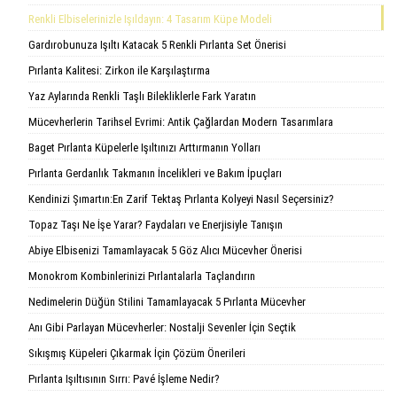
Renkli Elbiselerinizle Işıldayın: 4 Tasarım Küpe Modeli
Gardırobunuza Işıltı Katacak 5 Renkli Pırlanta Set Önerisi
Pırlanta Kalitesi: Zirkon ile Karşılaştırma
Yaz Aylarında Renkli Taşlı Bilekliklerle Fark Yaratın
Mücevherlerin Tarihsel Evrimi: Antik Çağlardan Modern Tasarımlara
Baget Pırlanta Küpelerle Işıltınızı Arttırmanın Yolları
Pırlanta Gerdanlık Takmanın İncelikleri ve Bakım İpuçları
Kendinizi Şımartın:En Zarif Tektaş Pırlanta Kolyeyi Nasıl Seçersiniz?
Topaz Taşı Ne İşe Yarar? Faydaları ve Enerjisiyle Tanışın
Abiye Elbisenizi Tamamlayacak 5 Göz Alıcı Mücevher Önerisi
Monokrom Kombinlerinizi Pırlantalarla Taçlandırın
Nedimelerin Düğün Stilini Tamamlayacak 5 Pırlanta Mücevher
Anı Gibi Parlayan Mücevherler: Nostalji Sevenler İçin Seçtik
Sıkışmış Küpeleri Çıkarmak İçin Çözüm Önerileri
Pırlanta Işıltısının Sırrı: Pavé İşleme Nedir?