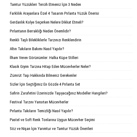
Tamtur Yüzükleri Tercih Etmeniz İçin 3 Neden
Farklılık Arayanlara Özel 4 Tasarım Pırlanta Yüzük Önerisi
Gerdanlık Kolye Seçerken Nelere Dikkat Etmeli?
Pırlantanın Berraklığı Neden Önemlidir?
Renkli Taşlı Bilekliklerle Tarzınızı Renklendirin
Altın Takıların Bakımı Nasıl Yapılır?
İlham Veren Görünümler: Halka Küpe Stilleri
Klasik Giyim Tarzına Hitap Eden Mücevherler Neler?
Zümrüt Taşı Hakkında Bilmeniz Gerekenler
Sizler İçin Seçtiğimiz En Gözde 4 Pırlanta Set
Safirin Zarafetini Üzerinizde Taşıyacağınız Modeller Hangileri?
Festival Tarzını Yansıtan Mücevherler
Pırlanta Takıların Temizliği Nasıl Yapılır?
Pastel ve Soft Renk Tonlarına Uygun Mücevher Seçimi
Söz ve Nişan İçin Yarımtur ve Tamtur Yüzük Önerileri