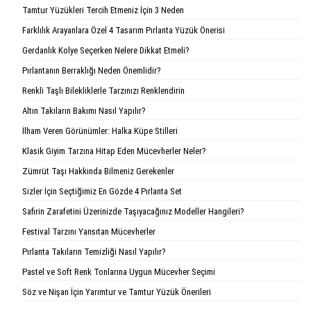
Tamtur Yüzükleri Tercih Etmeniz İçin 3 Neden
Farklılık Arayanlara Özel 4 Tasarım Pırlanta Yüzük Önerisi
Gerdanlık Kolye Seçerken Nelere Dikkat Etmeli?
Pırlantanın Berraklığı Neden Önemlidir?
Renkli Taşlı Bilekliklerle Tarzınızı Renklendirin
Altın Takıların Bakımı Nasıl Yapılır?
İlham Veren Görünümler: Halka Küpe Stilleri
Klasik Giyim Tarzına Hitap Eden Mücevherler Neler?
Zümrüt Taşı Hakkında Bilmeniz Gerekenler
Sizler İçin Seçtiğimiz En Gözde 4 Pırlanta Set
Safirin Zarafetini Üzerinizde Taşıyacağınız Modeller Hangileri?
Festival Tarzını Yansıtan Mücevherler
Pırlanta Takıların Temizliği Nasıl Yapılır?
Pastel ve Soft Renk Tonlarına Uygun Mücevher Seçimi
Söz ve Nişan İçin Yarımtur ve Tamtur Yüzük Önerileri