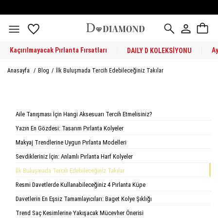
Kaçırılmayacak Pırlanta Fırsatları
A
DAILY D KOLEKSİYONU
Anasayfa
/
Blog
/
İlk Buluşmada Tercih Edebileceğiniz Takılar
Aile Tanışması İçin Hangi Aksesuarı Tercih Etmelisiniz?
Yazın En Gözdesi: Tasarım Pırlanta Kolyeler
Makyaj Trendlerine Uygun Pırlanta Modelleri
Sevdikleriniz İçin: Anlamlı Pırlanta Harf Kolyeler
İlk Buluşmada Tercih Edebileceğiniz Takılar
Resmi Davetlerde Kullanabileceğiniz 4 Pırlanta Küpe
Davetlerin En Eşsiz Tamamlayıcıları: Baget Kolye Şıklığı
Trend Saç Kesimlerine Yakışacak Mücevher Önerisi