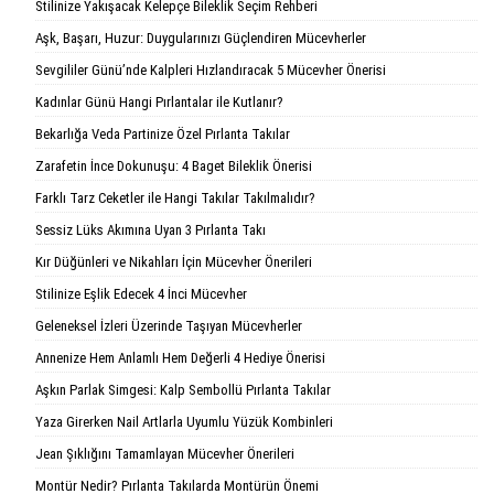
Stilinize Yakışacak Kelepçe Bileklik Seçim Rehberi
Aşk, Başarı, Huzur: Duygularınızı Güçlendiren Mücevherler
Sevgililer Günü’nde Kalpleri Hızlandıracak 5 Mücevher Önerisi
Kadınlar Günü Hangi Pırlantalar ile Kutlanır?
Bekarlığa Veda Partinize Özel Pırlanta Takılar
Zarafetin İnce Dokunuşu: 4 Baget Bileklik Önerisi
Farklı Tarz Ceketler ile Hangi Takılar Takılmalıdır?
Sessiz Lüks Akımına Uyan 3 Pırlanta Takı
Kır Düğünleri ve Nikahları İçin Mücevher Önerileri
Stilinize Eşlik Edecek 4 İnci Mücevher
Geleneksel İzleri Üzerinde Taşıyan Mücevherler
Annenize Hem Anlamlı Hem Değerli 4 Hediye Önerisi
Aşkın Parlak Simgesi: Kalp Sembollü Pırlanta Takılar
Yaza Girerken Nail Artlarla Uyumlu Yüzük Kombinleri
Jean Şıklığını Tamamlayan Mücevher Önerileri
Montür Nedir? Pırlanta Takılarda Montürün Önemi