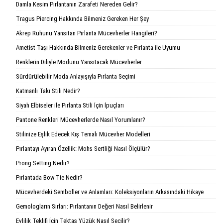
Damla Kesim Pırlantanın Zarafeti Nereden Gelir?
Tragus Piercing Hakkında Bilmeniz Gereken Her Şey
Akrep Ruhunu Yansıtan Pırlanta Mücevherler Hangileri?
Ametist Taşı Hakkında Bilmeniz Gerekenler ve Pırlanta ile Uyumu
Renklerin Diliyle Modunu Yansıtacak Mücevherler
Sürdürülebilir Moda Anlayışıyla Pırlanta Seçimi
Katmanlı Takı Stili Nedir?
Siyah Elbiseler ile Pırlanta Stili İçin İpuçları
Pantone Renkleri Mücevherlerde Nasıl Yorumlanır?
Stilinize Eşlik Edecek Kış Temalı Mücevher Modelleri
Pırlantayı Ayıran Özellik: Mohs Sertliği Nasıl Ölçülür?
Prong Setting Nedir?
Pırlantada Bow Tie Nedir?
Mücevherdeki Semboller ve Anlamları: Koleksiyonların Arkasındaki Hikaye
Gemologların Sırları: Pırlantanın Değeri Nasıl Belirlenir
Evlilik Teklifi İçin Tektaş Yüzük Nasıl Seçilir?