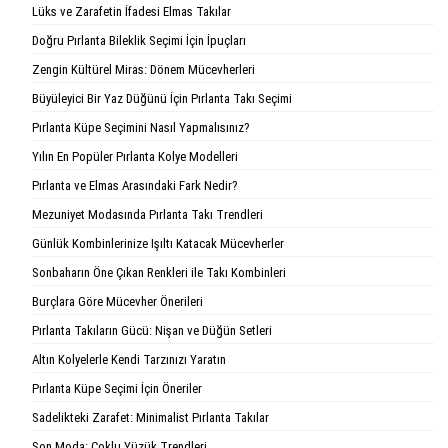
Lüks ve Zarafetin İfadesi Elmas Takılar
Doğru Pırlanta Bileklik Seçimi İçin İpuçları
Zengin Kültürel Miras: Dönem Mücevherleri
Büyüleyici Bir Yaz Düğünü İçin Pırlanta Takı Seçimi
Pırlanta Küpe Seçimini Nasıl Yapmalısınız?
Yılın En Popüler Pırlanta Kolye Modelleri
Pırlanta ve Elmas Arasındaki Fark Nedir?
Mezuniyet Modasında Pırlanta Takı Trendleri
Günlük Kombinlerinize Işıltı Katacak Mücevherler
Sonbaharın Öne Çıkan Renkleri ile Takı Kombinleri
Burçlara Göre Mücevher Önerileri
Pırlanta Takıların Gücü: Nişan ve Düğün Setleri
Altın Kolyelerle Kendi Tarzınızı Yaratın
Pırlanta Küpe Seçimi İçin Öneriler
Sadelikteki Zarafet: Minimalist Pırlanta Takılar
Son Moda: Çoklu Yüzük Trendleri