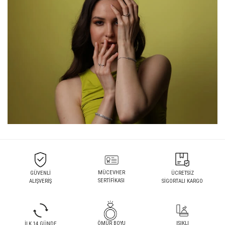
MÜCEVHER
GÜVENLİ
ÜCRETSİZ
SERTİFİKASI
ALIŞVERİŞ
SİGORTALI KARGO
ÖMÜR BOYU
IŞIKLI
İLK 14 GÜNDE