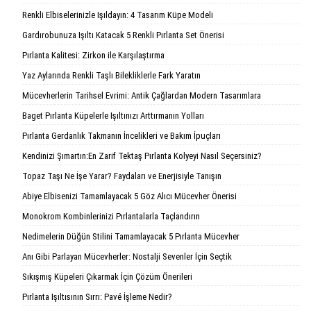
Renkli Elbiselerinizle Işıldayın: 4 Tasarım Küpe Modeli
Gardırobunuza Işıltı Katacak 5 Renkli Pırlanta Set Önerisi
Pırlanta Kalitesi: Zirkon ile Karşılaştırma
Yaz Aylarında Renkli Taşlı Bilekliklerle Fark Yaratın
Mücevherlerin Tarihsel Evrimi: Antik Çağlardan Modern Tasarımlara
Baget Pırlanta Küpelerle Işıltınızı Arttırmanın Yolları
Pırlanta Gerdanlık Takmanın İncelikleri ve Bakım İpuçları
Kendinizi Şımartın:En Zarif Tektaş Pırlanta Kolyeyi Nasıl Seçersiniz?
Topaz Taşı Ne İşe Yarar? Faydaları ve Enerjisiyle Tanışın
Abiye Elbisenizi Tamamlayacak 5 Göz Alıcı Mücevher Önerisi
Monokrom Kombinlerinizi Pırlantalarla Taçlandırın
Nedimelerin Düğün Stilini Tamamlayacak 5 Pırlanta Mücevher
Anı Gibi Parlayan Mücevherler: Nostalji Sevenler İçin Seçtik
Sıkışmış Küpeleri Çıkarmak İçin Çözüm Önerileri
Pırlanta Işıltısının Sırrı: Pavé İşleme Nedir?