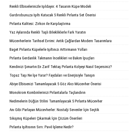
Renkli Elbiselerinizle Işıldayın: 4 Tasarım Küpe Modeli
Gardırobunuza Işıltı Katacak 5 Renkli Pırlanta Set Önerisi
Pırlanta Kalitesi: Zirkon ile Karşılaştırma
Yaz Aylarında Renkli Taşlı Bilekliklerle Fark Yaratın
Mücevherlerin Tarihsel Evrimi: Antik Çağlardan Modern Tasarımlara
Baget Pırlanta Küpelerle Işıltınızı Arttırmanın Yolları
Pırlanta Gerdanlık Takmanın İncelikleri ve Bakım İpuçları
Kendinizi Şımartın:En Zarif Tektaş Pırlanta Kolyeyi Nasıl Seçersiniz?
Topaz Taşı Ne İşe Yarar? Faydaları ve Enerjisiyle Tanışın
Abiye Elbisenizi Tamamlayacak 5 Göz Alıcı Mücevher Önerisi
Monokrom Kombinlerinizi Pırlantalarla Taçlandırın
Nedimelerin Düğün Stilini Tamamlayacak 5 Pırlanta Mücevher
Anı Gibi Parlayan Mücevherler: Nostalji Sevenler İçin Seçtik
Sıkışmış Küpeleri Çıkarmak İçin Çözüm Önerileri
Pırlanta Işıltısının Sırrı: Pavé İşleme Nedir?