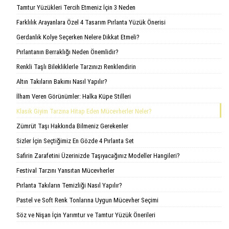
Tamtur Yüzükleri Tercih Etmeniz İçin 3 Neden
Farklılık Arayanlara Özel 4 Tasarım Pırlanta Yüzük Önerisi
Gerdanlık Kolye Seçerken Nelere Dikkat Etmeli?
Pırlantanın Berraklığı Neden Önemlidir?
Renkli Taşlı Bilekliklerle Tarzınızı Renklendirin
Altın Takıların Bakımı Nasıl Yapılır?
İlham Veren Görünümler: Halka Küpe Stilleri
Klasik Giyim Tarzına Hitap Eden Mücevherler Neler?
Zümrüt Taşı Hakkında Bilmeniz Gerekenler
Sizler İçin Seçtiğimiz En Gözde 4 Pırlanta Set
Safirin Zarafetini Üzerinizde Taşıyacağınız Modeller Hangileri?
Festival Tarzını Yansıtan Mücevherler
Pırlanta Takıların Temizliği Nasıl Yapılır?
Pastel ve Soft Renk Tonlarına Uygun Mücevher Seçimi
Söz ve Nişan İçin Yarımtur ve Tamtur Yüzük Önerileri