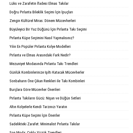
Lüks ve Zarafetin İfadesi Elmas Takılar
Doğru Pırlanta Bileklik Seçimi İçin İpuçları
Zengin Kültürel Miras: Dönem Mücevherleri
Büyüleyici Bir Yaz Düğünü İçin Pırlanta Takı Seçimi
Pırlanta Küpe Seçimini Nasıl Yapmalısınız?
Yılın En Popüler Pırlanta Kolye Modelleri
Pırlanta ve Elmas Arasındaki Fark Nedir?
Mezuniyet Modasında Pırlanta Takı Trendleri
Günlük Kombinlerinize Işıltı Katacak Mücevherler
Sonbaharın Öne Çıkan Renkleri ile Takı Kombinleri
Burçlara Göre Mücevher Önerileri
Pırlanta Takıların Gücü: Nişan ve Düğün Setleri
Altın Kolyelerle Kendi Tarzınızı Yaratın
Pırlanta Küpe Seçimi İçin Öneriler
Sadelikteki Zarafet: Minimalist Pırlanta Takılar
Son Moda: Çoklu Yüzük Trendleri