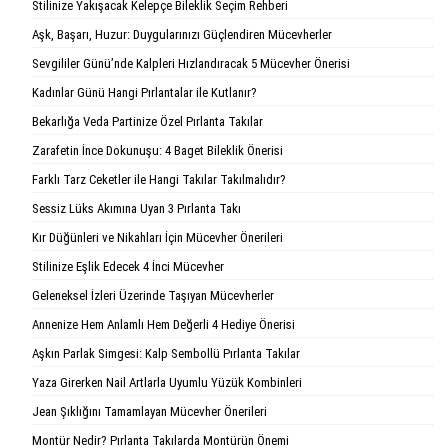
Stilinize Yakışacak Kelepçe Bileklik Seçim Rehberi
Aşk, Başarı, Huzur: Duygularınızı Güçlendiren Mücevherler
Sevgililer Günü’nde Kalpleri Hızlandıracak 5 Mücevher Önerisi
Kadınlar Günü Hangi Pırlantalar ile Kutlanır?
Bekarlığa Veda Partinize Özel Pırlanta Takılar
Zarafetin İnce Dokunuşu: 4 Baget Bileklik Önerisi
Farklı Tarz Ceketler ile Hangi Takılar Takılmalıdır?
Sessiz Lüks Akımına Uyan 3 Pırlanta Takı
Kır Düğünleri ve Nikahları İçin Mücevher Önerileri
Stilinize Eşlik Edecek 4 İnci Mücevher
Geleneksel İzleri Üzerinde Taşıyan Mücevherler
Annenize Hem Anlamlı Hem Değerli 4 Hediye Önerisi
Aşkın Parlak Simgesi: Kalp Sembollü Pırlanta Takılar
Yaza Girerken Nail Artlarla Uyumlu Yüzük Kombinleri
Jean Şıklığını Tamamlayan Mücevher Önerileri
Montür Nedir? Pırlanta Takılarda Montürün Önemi