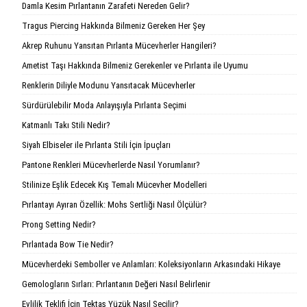
Damla Kesim Pırlantanın Zarafeti Nereden Gelir?
Tragus Piercing Hakkında Bilmeniz Gereken Her Şey
Akrep Ruhunu Yansıtan Pırlanta Mücevherler Hangileri?
Ametist Taşı Hakkında Bilmeniz Gerekenler ve Pırlanta ile Uyumu
Renklerin Diliyle Modunu Yansıtacak Mücevherler
Sürdürülebilir Moda Anlayışıyla Pırlanta Seçimi
Katmanlı Takı Stili Nedir?
Siyah Elbiseler ile Pırlanta Stili İçin İpuçları
Pantone Renkleri Mücevherlerde Nasıl Yorumlanır?
Stilinize Eşlik Edecek Kış Temalı Mücevher Modelleri
Pırlantayı Ayıran Özellik: Mohs Sertliği Nasıl Ölçülür?
Prong Setting Nedir?
Pırlantada Bow Tie Nedir?
Mücevherdeki Semboller ve Anlamları: Koleksiyonların Arkasındaki Hikaye
Gemologların Sırları: Pırlantanın Değeri Nasıl Belirlenir
Evlilik Teklifi İçin Tektaş Yüzük Nasıl Seçilir?