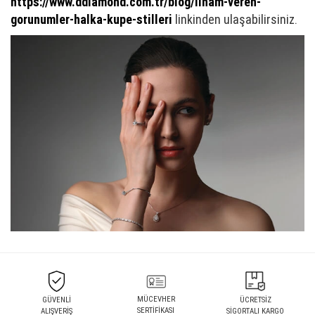
https://www.ddiamond.com.tr/blog/ilham-veren-
gorunumler-halka-kupe-stilleri
linkinden ulaşabilirsiniz.
MÜCEVHER
GÜVENLİ
ÜCRETSİZ
SERTİFİKASI
ALIŞVERİŞ
SİGORTALI KARGO